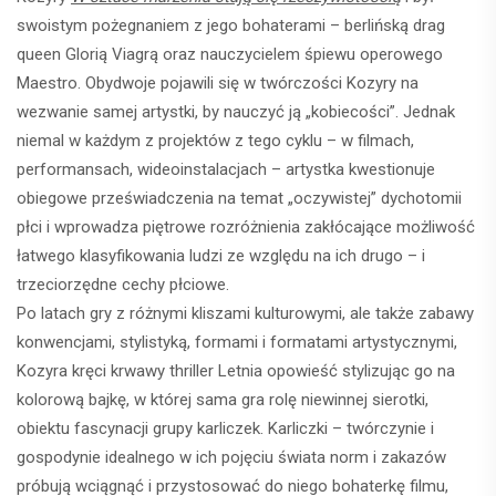
swoistym pożegnaniem z jego bohaterami – berlińską drag
queen Glorią Viagrą oraz nauczycielem śpiewu operowego
Maestro. Obydwoje pojawili się w twórczości Kozyry na
wezwanie samej artystki, by nauczyć ją „kobiecości”. Jednak
niemal w każdym z projektów z tego cyklu – w filmach,
performansach, wideoinstalacjach – artystka kwestionuje
obiegowe przeświadczenia na temat „oczywistej” dychotomii
płci i wprowadza piętrowe rozróżnienia zakłócające możliwość
łatwego klasyfikowania ludzi ze względu na ich drugo – i
trzeciorzędne cechy płciowe.
Po latach gry z różnymi kliszami kulturowymi, ale także zabawy
konwencjami, stylistyką, formami i formatami artystycznymi,
Kozyra kręci krwawy thriller
Letnia opowieść
stylizując go na
kolorową bajkę, w której sama gra rolę niewinnej sierotki,
obiektu fascynacji grupy karliczek. Karliczki – twórczynie i
gospodynie idealnego w ich pojęciu świata norm i zakazów
próbują wciągnąć i przystosować do niego bohaterkę filmu,