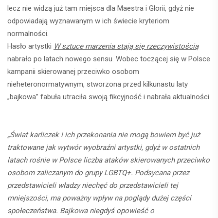
lecz nie widzą już tam miejsca dla Maestra i Glorii, gdyż nie
odpowiadają wyznawanym w ich świecie kryteriom
normalności.
Hasło artystki
W sztuce marzenia stają się rzeczywistością
nabrało po latach nowego sensu. Wobec toczącej się w Polsce
kampanii skierowanej przeciwko osobom
nieheteronormatywnym, stworzona przed kilkunastu laty
„bajkowa” fabuła utraciła swoją fikcyjność i nabrała aktualności.
„Świat karliczek i ich przekonania nie mogą bowiem być już
traktowane jak wytwór wyobraźni artystki, gdyż w ostatnich
latach rośnie w Polsce liczba ataków skierowanych przeciwko
osobom zaliczanym do grupy LGBTQ+. Podsycana przez
przedstawicieli władzy niechęć do przedstawicieli tej
mniejszości, ma poważny wpływ na poglądy dużej części
społeczeństwa. Bajkowa niegdyś opowieść o