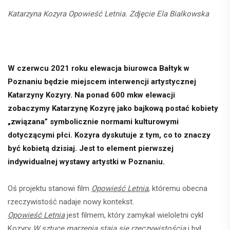
Katarzyna Kozyra Opowieść Letnia. Zdjęcie Ela Bialkowska
W czerwcu 2021 roku elewacja biurowca Bałtyk w
Poznaniu będzie miejscem interwencji artystycznej
Katarzyny Kozyry. Na ponad 600 mkw elewacji
zobaczymy Katarzynę Kozyrę jako bajkową postać kobiety
„związana” symbolicznie normami kulturowymi
dotyczącymi płci. Kozyra dyskutuje z tym, co to znaczy
być kobietą dzisiaj. Jest to element pierwszej
indywidualnej wystawy artystki w Poznaniu.
Oś projektu stanowi film
Opowieść Letnia
, któremu obecna
rzeczywistość nadaje nowy kontekst.
Opowieść Letnia
jest filmem, który zamykał wieloletni cykl
Kozyry
W sztuce marzenia stają się rzeczywistością
i był