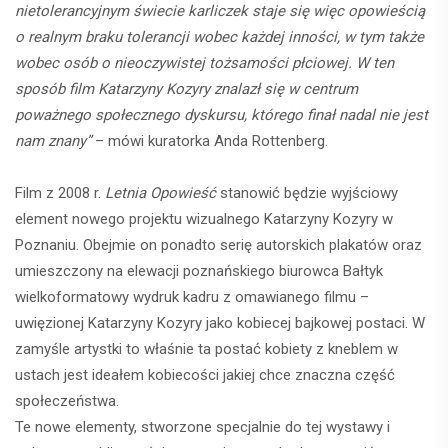
nietolerancyjnym świecie karliczek staje się więc opowieścią
o realnym braku tolerancji wobec każdej inności, w tym także
wobec osób o nieoczywistej tożsamości płciowej. W ten
sposób film Katarzyny Kozyry znalazł się w centrum
poważnego społecznego dyskursu, którego finał nadal nie jest
nam znany”
– mówi kuratorka Anda Rottenberg.
Film z 2008 r.
Letnia Opowieść
stanowić będzie wyjściowy
element nowego projektu wizualnego Katarzyny Kozyry w
Poznaniu. Obejmie on ponadto serię autorskich plakatów oraz
umieszczony na elewacji poznańskiego biurowca Bałtyk
wielkoformatowy wydruk kadru z omawianego filmu –
uwięzionej Katarzyny Kozyry jako kobiecej bajkowej postaci. W
zamyśle artystki to właśnie ta postać kobiety z kneblem w
ustach jest ideałem kobiecości jakiej chce znaczna część
społeczeństwa.
Te nowe elementy, stworzone specjalnie do tej wystawy i